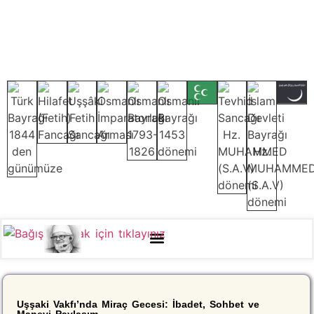
Uşşaki Vakfı’nda Miraç Gecesi: İbadet, Sohbet ve